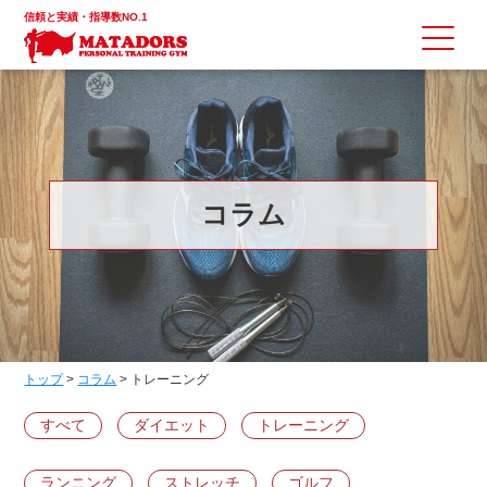
信頼と実績・指導数NO.1
コラム
トップ
>
コラム
>
トレーニング
すべて
ダイエット
トレーニング
ランニング
ストレッチ
ゴルフ