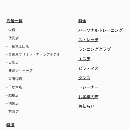
店舗一覧
料金
- 栄店
パーソナルトレーニング
- 伏見店
ストレッチ
- 千種覚王山店
ランニングクラブ
- 名古屋マリオットアソシアホテル
エステ
- 田端店
ピラティス
- 新町アリーナ店
ダンス
- 東田端店
トレーナー
- 千駄木店
- 動坂店
お客様の声
- 池袋店
お知らせ
- 荒川店
特徴