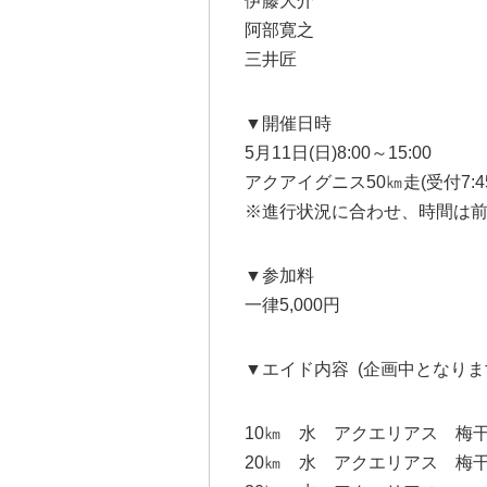
伊藤大介
阿部寛之
三井匠
▼開催日時
5月11日(日)8:00～15:00
アクアイグニス50㎞走(受付7:45
※進行状況に合わせ、時間は
▼参加料
一律5,000円
▼エイド内容 (企画中となり
10㎞ 水 アクエリアス 梅
20㎞ 水 アクエリアス 梅