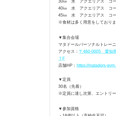
30㎞ 水 アクエリアス コ
40㎞ 水 アクエリアス コ
45㎞ 水 アクエリアス 
※食材は多く用意をしており
▼集合会場
マタドールパーソナルトレー
アクセス：
〒
460-0005 
７F
店舗HP：
https://matadors-gym
▼定員
30名（先着）
※定員に達し次第、エントリ
▼参加資格
・18歳以上（高校生不可）