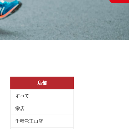
店舗
すべて
栄店
千種覚王山店