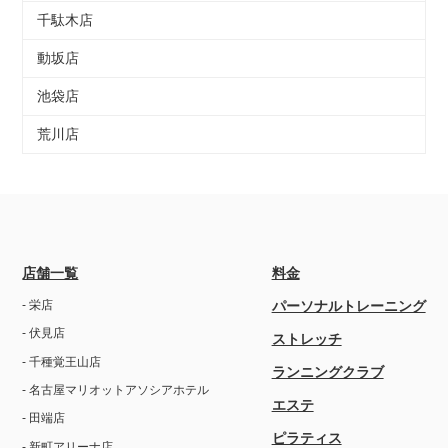
千駄木店
動坂店
池袋店
荒川店
店舗一覧
料金
- 栄店
パーソナルトレーニング
- 伏見店
ストレッチ
- 千種覚王山店
ランニングクラブ
- 名古屋マリオットアソシアホテル
エステ
- 田端店
ピラティス
- 新町アリーナ店