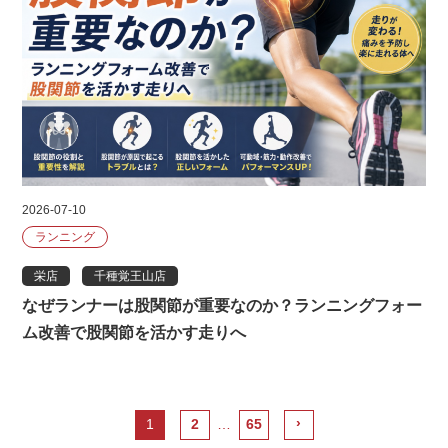
2026-07-10
ランニング
栄店
千種覚王山店
なぜランナーは股関節が重要なのか？ランニングフォー
ム改善で股関節を活かす走りへ
›
1
2
…
65