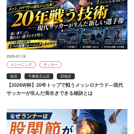
2026-07-19
トレーニング
サッカー
栄店
千種覚王山店
田端店
【2026W杯】20年トップで戦うメッシロナウド―現代
サッカーが生んだ長生きできる秘訣とは