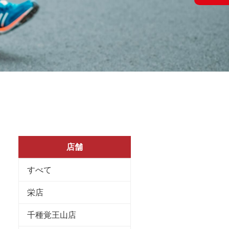
店舗
すべて
栄店
千種覚王山店