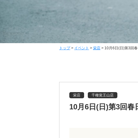
トップ
>
イベント
>
栄店
>
10月6日(日)第3
栄店
千種覚王山店
10月6日(日)第3