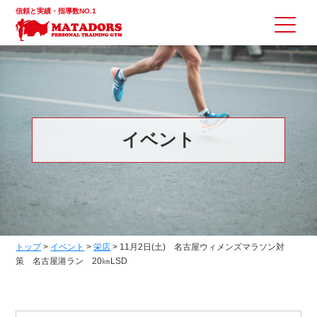
信頼と実績・指導数NO.1
イベント
トップ
>
イベント
>
栄店
>
11月2日(土) 名古屋ウィメンズマラソン対
策 名古屋港ラン 20㎞LSD