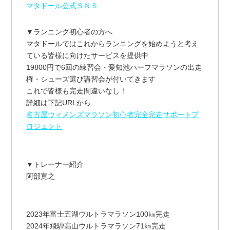
マタドール公式ＳＮＳ
▼ランニング初心者の方へ
マタドールではこれからランニングを始めようと考え
ている皆様に向けたサービスを提供中
19800円で6回の練習会・愛知池ハーフマラソンの出走
権・シューズ選び講習会が付いてきます
これで皆様も完走間違いなし！
詳細は下記URLから
名古屋ウィメンズマラソン初心者完全完走サポートプ
ロジェクト
▼トレーナー紹介
阿部寛之
2023年富士五湖ウルトラマラソン100㎞完走
2024年飛騨高山ウルトラマラソン71㎞完走