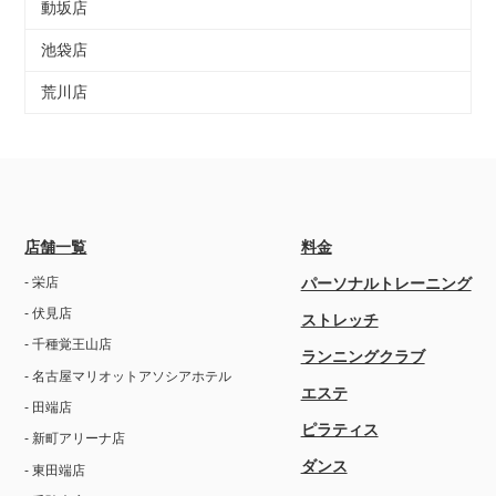
動坂店
池袋店
荒川店
店舗一覧
料金
- 栄店
パーソナルトレーニング
- 伏見店
ストレッチ
- 千種覚王山店
ランニングクラブ
- 名古屋マリオットアソシアホテル
エステ
- 田端店
ピラティス
- 新町アリーナ店
ダンス
- 東田端店