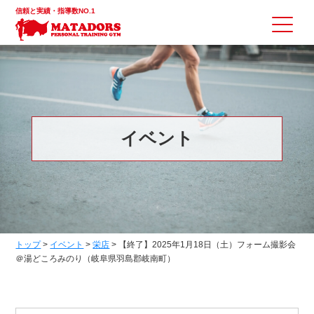
信頼と実績・指導数NO.1
イベント
トップ
>
イベント
>
栄店
>
【終了】2025年1月18日（土）フォーム撮影会
＠湯どころみのり（岐阜県羽島郡岐南町）