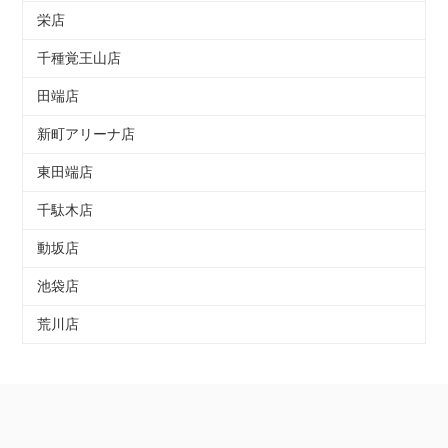
栄店
千種覚王山店
田端店
新町アリーナ店
東田端店
千駄木店
動坂店
池袋店
荒川店