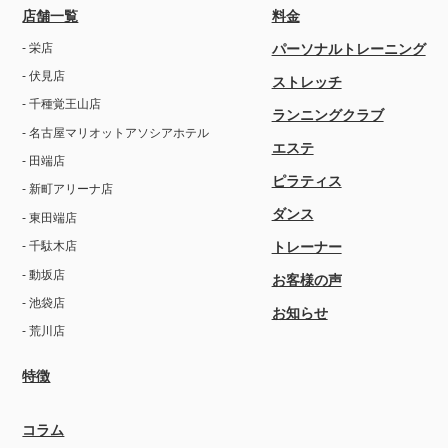
店舗一覧
料金
- 栄店
パーソナルトレーニング
- 伏見店
ストレッチ
- 千種覚王山店
ランニングクラブ
- 名古屋マリオットアソシアホテル
エステ
- 田端店
ピラティス
- 新町アリーナ店
ダンス
- 東田端店
トレーナー
- 千駄木店
- 動坂店
お客様の声
- 池袋店
お知らせ
- 荒川店
特徴
コラム