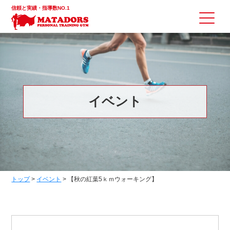
信頼と実績・指導数NO.1
イベント
トップ
>
イベント
>
【秋の紅葉5ｋｍウォーキング】