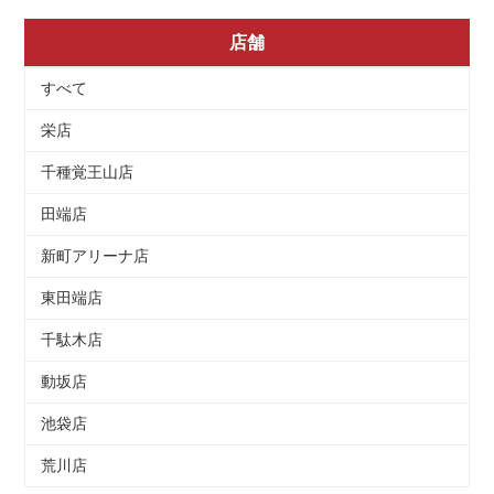
店舗
すべて
栄店
千種覚王山店
田端店
新町アリーナ店
東田端店
千駄木店
動坂店
池袋店
荒川店