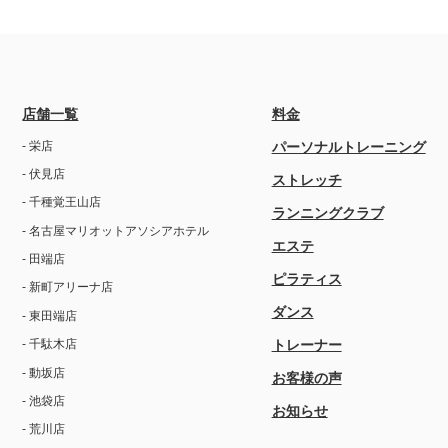
店舗一覧
料金
- 栄店
パーソナルトレーニング
- 伏見店
ストレッチ
- 千種覚王山店
ランニングクラブ
- 名古屋マリオットアソシアホテル
エステ
- 田端店
ピラティス
- 新町アリーナ店
ダンス
- 東田端店
トレーナー
- 千駄木店
- 動坂店
お客様の声
- 池袋店
お知らせ
- 荒川店