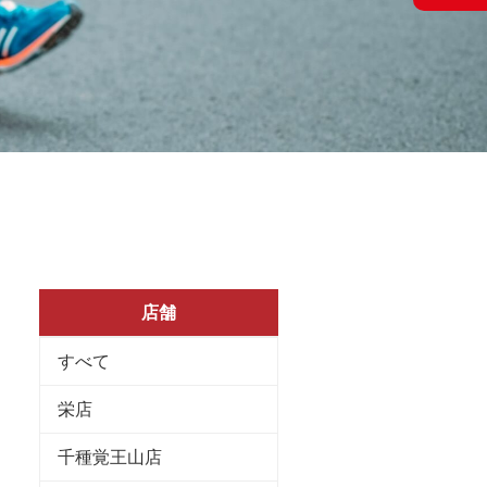
店舗
すべて
栄店
千種覚王山店