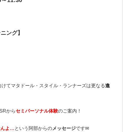
～11:30
ーニング】
に向けてマタドール・スタイル・ランナーズは更なる
進
SRから
セミパーソナル体験
のご案内！
せんよ…
という阿部からの
メッセージ
です✉