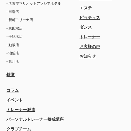
- 名古屋マリオットアソシアホテル
エステ
- 田端店
ピラティス
- 新町アリーナ店
ダンス
- 東田端店
トレーナー
- 千駄木店
- 動坂店
お客様の声
- 池袋店
お知らせ
- 荒川店
特徴
コラム
イベント
トレーナー派遣
パーソナルトレーナー養成講座
クラブチーム