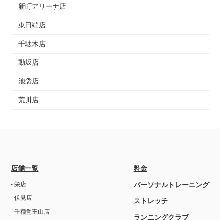
新町アリーナ店
東田端店
千駄木店
動坂店
池袋店
荒川店
店舗一覧
料金
- 栄店
パーソナルトレーニング
- 伏見店
ストレッチ
- 千種覚王山店
ランニングクラブ