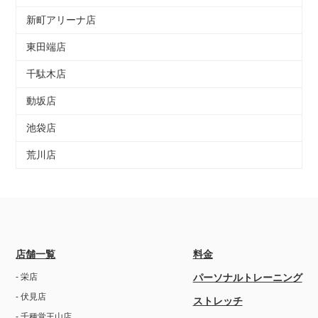
新町アリーナ店
東田端店
千駄木店
動坂店
池袋店
荒川店
店舗一覧
料金
- 栄店
パーソナルトレーニング
- 伏見店
ストレッチ
- 千種覚王山店