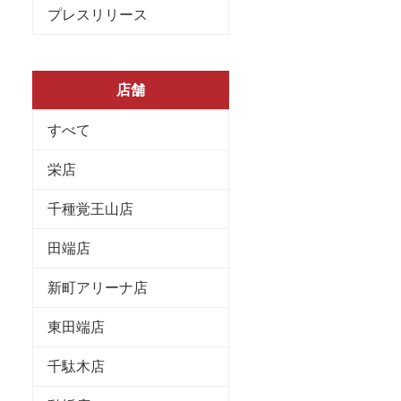
プレスリリース
店舗
すべて
栄店
千種覚王山店
田端店
新町アリーナ店
東田端店
千駄木店