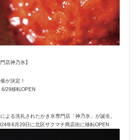
専門店神乃氷】
開催が決定！
/29移転OPEN
家による洗礼されたかき氷専門店「神乃氷」が誕生。
24年6月29日に北区サクマチ商店街に移転OPEN