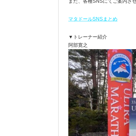
また、各種SNSにてご案内さ
マタドールSNSまとめ
▼トレーナー紹介
阿部寛之