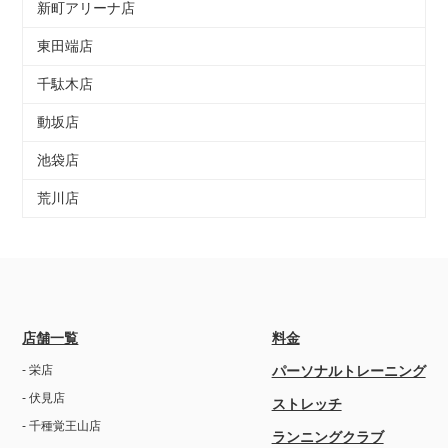
新町アリーナ店
東田端店
千駄木店
動坂店
池袋店
荒川店
店舗一覧
料金
- 栄店
パーソナルトレーニング
- 伏見店
ストレッチ
- 千種覚王山店
ランニングクラブ