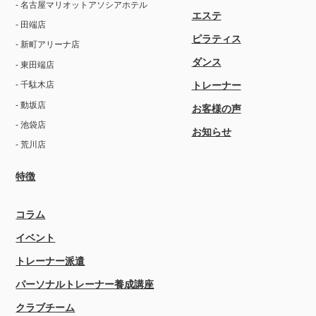
- 名古屋マリオットアソシアホテル
エステ
- 田端店
ピラティス
- 新町アリーナ店
ダンス
- 東田端店
トレーナー
- 千駄木店
- 動坂店
お客様の声
- 池袋店
お知らせ
- 荒川店
特徴
コラム
イベント
トレーナー派遣
パーソナルトレーナー養成講座
クラブチーム