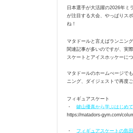
日本選手が大活躍の2026年
が注目する大会、やっぱりス
ね！
マタドールと言えばランニン
関連記事が多いのですが、実
スケートとアイスホッケーに
マタドールのホームぺージで
ニング、ダイジェストで再度ご
フィギュアスケート
・
鍵山優真から学ぶはじめ
https://matadors-gym.com/colu
・
フィギュアスケートの島