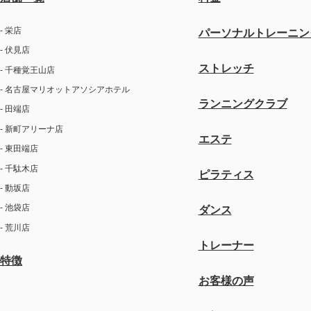
- 栄店
パーソナルトレーニン
- 伏見店
ストレッチ
- 千種覚王山店
- 名古屋マリオットアソシアホテル
ランニングクラブ
- 田端店
- 新町アリーナ店
エステ
- 東田端店
- 千駄木店
ピラティス
- 動坂店
- 池袋店
ダンス
- 荒川店
トレーナー
特徴
お客様の声