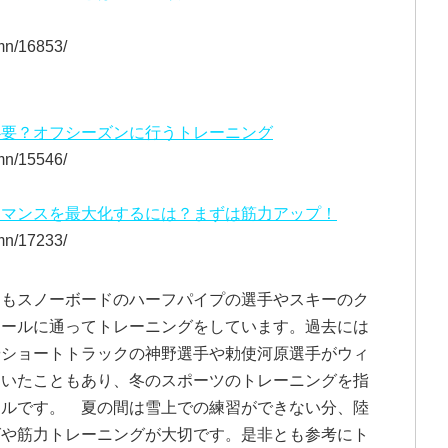
mn/16853/
必要？オフシーズンに行うトレーニング
mn/15546/
ーマンスを最大化するには？まずは筋力アップ！
mn/17233/
にもスノーボードのハーフパイプの選手やスキーのク
ドールに通ってトレーニングをしています。過去には
やショートトラックの神野選手や勅使河原選手がウィ
ていたこともあり、冬のスポーツのトレーニングを指
ールです。 夏の間は雪上での練習ができない分、陸
グや筋力トレーニングが大切です。是非とも参考にト