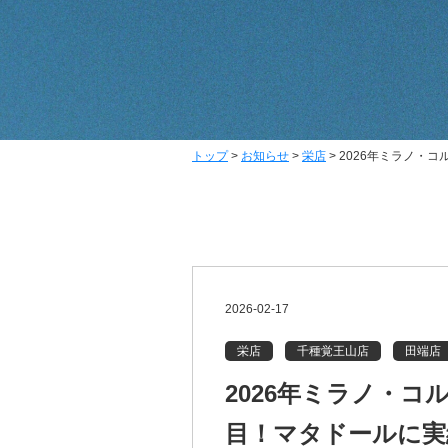
トップ
>
お知らせ
>
栄店
>
2026年ミラノ・
2026-02-17
栄店
千種覚王山店
田端店
2026年ミラノ・
目！マタドールに実