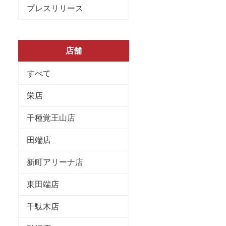
プレスリリース
店舗
すべて
栄店
千種覚王山店
田端店
新町アリーナ店
東田端店
千駄木店