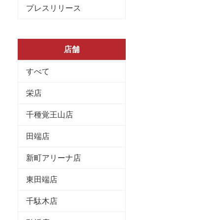
プレスリリース
店舗
すべて
栄店
千種覚王山店
田端店
新町アリーナ店
東田端店
千駄木店