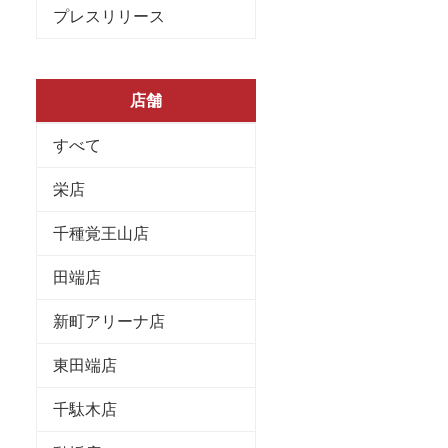
プレスリリース
店舗
すべて
栄店
千種覚王山店
田端店
新町アリーナ店
東田端店
千駄木店