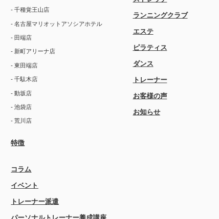
- 千種覚王山店
ランニングクラブ
- 名古屋マリオットアソシアホテル
エステ
- 田端店
ピラティス
- 新町アリーナ店
ダンス
- 東田端店
トレーナー
- 千駄木店
- 動坂店
お客様の声
- 池袋店
お知らせ
- 荒川店
特徴
コラム
イベント
トレーナー派遣
パーソナルトレーナー養成講座