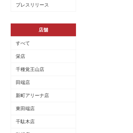
プレスリリース
店舗
すべて
栄店
千種覚王山店
田端店
新町アリーナ店
東田端店
千駄木店