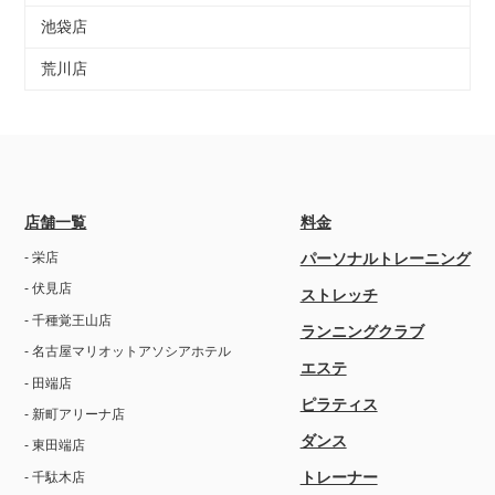
池袋店
荒川店
店舗一覧
料金
- 栄店
パーソナルトレーニング
- 伏見店
ストレッチ
- 千種覚王山店
ランニングクラブ
- 名古屋マリオットアソシアホテル
エステ
- 田端店
ピラティス
- 新町アリーナ店
ダンス
- 東田端店
トレーナー
- 千駄木店