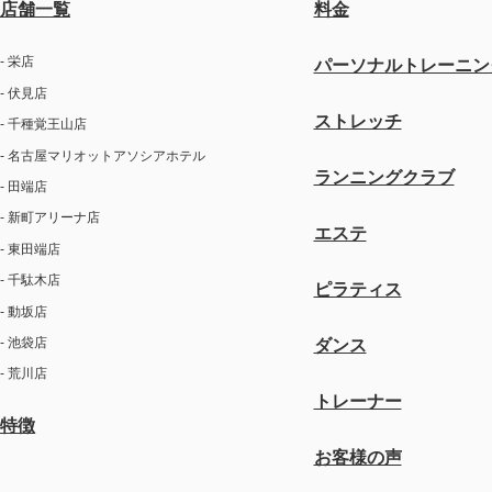
店舗一覧
料金
- 栄店
パーソナルトレーニン
- 伏見店
ストレッチ
- 千種覚王山店
- 名古屋マリオットアソシアホテル
ランニングクラブ
- 田端店
- 新町アリーナ店
エステ
- 東田端店
- 千駄木店
ピラティス
- 動坂店
- 池袋店
ダンス
- 荒川店
トレーナー
特徴
お客様の声