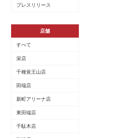
プレスリリース
店舗
すべて
栄店
千種覚王山店
田端店
新町アリーナ店
東田端店
千駄木店