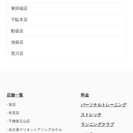
東田端店
千駄木店
動坂店
池袋店
荒川店
店舗一覧
料金
- 栄店
パーソナルトレーニング
- 伏見店
ストレッチ
- 千種覚王山店
ランニングクラブ
- 名古屋マリオットアソシアホテル