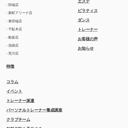
エステ
- 田端店
ピラティス
- 新町アリーナ店
ダンス
- 東田端店
トレーナー
- 千駄木店
- 動坂店
お客様の声
- 池袋店
お知らせ
- 荒川店
特徴
コラム
イベント
トレーナー派遣
パーソナルトレーナー養成講座
クラブチーム