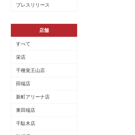
プレスリリース
店舗
すべて
栄店
千種覚王山店
田端店
新町アリーナ店
東田端店
千駄木店