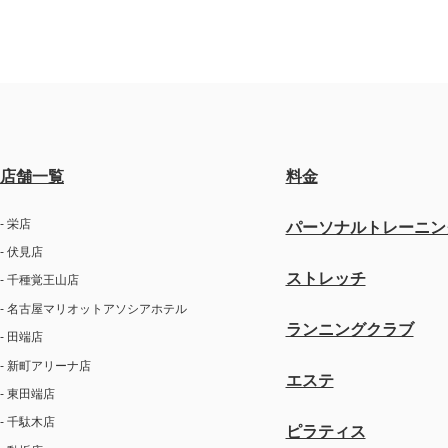
店舗一覧
料金
- 栄店
パーソナルトレーニン
- 伏見店
ストレッチ
- 千種覚王山店
- 名古屋マリオットアソシアホテル
ランニングクラブ
- 田端店
- 新町アリーナ店
エステ
- 東田端店
- 千駄木店
ピラティス