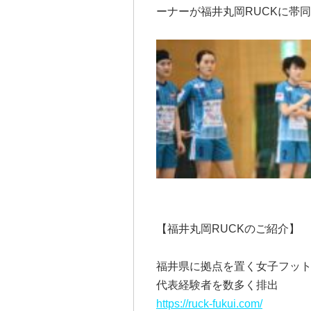
ーナーが福井丸岡RUCKに帯
【福井丸岡RUCKのご紹介】
福井県に拠点を置く女子フッ
代表経験者を数多く排出
https://ruck-fukui.com/