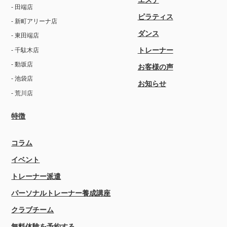
- 田端店
ピラティス
- 新町アリーナ店
ダンス
- 東田端店
トレーナー
- 千駄木店
- 動坂店
お客様の声
- 池袋店
お知らせ
- 荒川店
特徴
コラム
イベント
トレーナー派遣
パーソナルトレーナー養成講座
クラブチーム
無料体験を予約する