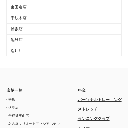
東田端店
千駄木店
動坂店
池袋店
荒川店
店舗一覧
料金
- 栄店
パーソナルトレーニング
- 伏見店
ストレッチ
- 千種覚王山店
ランニングクラブ
- 名古屋マリオットアソシアホテル
エステ