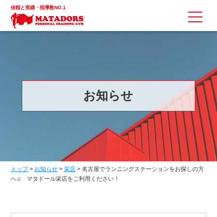
信頼と実績・指導数NO.1
お知らせ
トップ
>
お知らせ
>
栄店
>
名古屋でランニングステーションをお探しの方
へ♫ マタドール栄店をご利用ください！