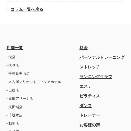
コラム一覧へ戻る
店舗一覧
料金
- 栄店
パーソナルトレーニング
- 伏見店
ストレッチ
- 千種覚王山店
ランニングクラブ
- 名古屋マリオットアソシアホテル
エステ
- 田端店
ピラティス
- 新町アリーナ店
ダンス
- 東田端店
トレーナー
- 千駄木店
- 動坂店
お客様の声