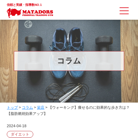
信頼と実績・指導数NO.1
コラム
トップ
>
コラム
>
栄店
>
【ウォーキング】痩せるのに効果的な歩き方は？
【脂肪燃焼効果アップ】
2024-04-18
ダイエット