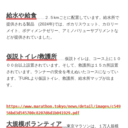
給水や給食
……２.５kmごとに配置しています。給水所で
提供される製品 (2024年)では、ポカリスウェット、カロリー
メイト、ボディメンテゼリー、アミノバリューサプリメントな
どが提供されていました。
仮説トイレ/救護所
……仮説トイレは、コース上に１０
００台以上設置されています。そして、救護所は１５カ所設置
されています。ランナーの安全を考えぬいたコースになってい
ます。下URLより仮設トイレ、救護所、給水所マップが出ま
す。
https://www.marathon.tokyo/news/detail/images/c549
56bd3d545700c8207d6d1b041929.pdf
大規模ボランティア
……東京マラソンは、１万人規模