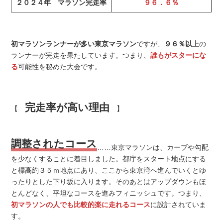
２０２４年 マラソン完走率
９６．６％
初マラソンランナーが多い東京マラソン
ですが、
９６％以上
の
ランナーが完走を果たしています。つまり、
誰もがスターにな
る
可能性を秘めた大会です。
完走率が高い理由
【
】
調整されたコース
……東京マラソンは、カーブや勾配
を少なくすることに着目しました。都庁をスタート地点にする
と標高約３５ｍ地点にあり、ここから東京湾へ進んでいくとゆ
ったりとした下り坂に入ります。そのあとはアップダウンもほ
とんどなく、平坦なコースを進みフィニッシュです。つまり、
初マラソンの人でも比較的楽に走れるコース
に設計されていま
す。