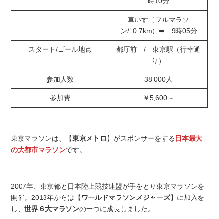
時10分
車いす（フルマラソ
ン/10.7km）➡ 9時05分
スタート/ゴール地点
都庁前 / 東京駅（行幸通
り）
参加人数
38,000人
参加費
￥5,600～
東京マラソンは、【
東京メトロ
】がスポンサーをする
日本最大
の大都市マラソン
です。
2007年、東京都と日本陸上競技連盟が手をとり東京マラソンを
開催。2013年からは【
ワールドマラソンメジャーズ
】に加入を
し、
世界６大マラソン
の一つに成長しました。