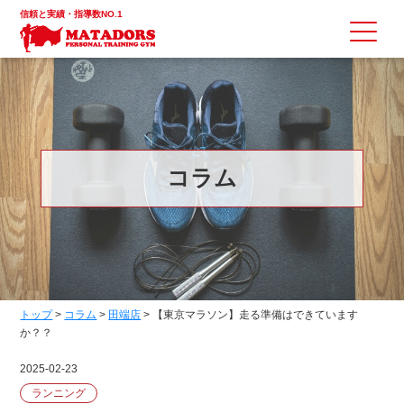
信頼と実績・指導数NO.1
コラム
トップ
>
コラム
>
田端店
>
【東京マラソン】走る準備はできています
か？？
2025-02-23
ランニング