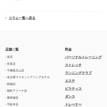
コラム一覧へ戻る
店舗一覧
料金
- 栄店
パーソナルトレーニング
- 伏見店
ストレッチ
- 千種覚王山店
ランニングクラブ
- 名古屋マリオットアソシアホテル
エステ
- 田端店
ピラティス
- 新町アリーナ店
ダンス
- 東田端店
トレーナー
- 千駄木店