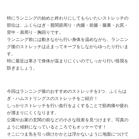
特にランニングの始めと終わりにしてもらいたいストレッチの
部位は、ふくらはぎ・股関節周り・内腿・前腿・腿裏・お尻・
背中・肩周り・胸回りです。
ランニング前には動きながら行い身体を温めながら、ランニン
グ後のストレッチは止まってキープをしながらゆったり行いま
す。
特に最近は寒さで身体が温まりにくいのでしっかり行い怪我を
防ぎましょう。
今回はランニング後のおすすめのストレッチを1つ、ふくらは
ぎ・ハムストリングスのストレッチをご紹介！
しっかりストレッチを行い血行をよくすることで筋肉痛や疲れ
が溜まりにくくなります。
公園やお家の玄関の前などの小さな段差を見つけます。写真の
ように傾斜になっているところでもオッケーです！
そこにつま先を引っ掛けかかとは浮かないように地面につけて