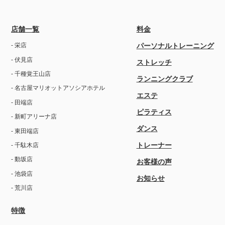
店舗一覧
料金
- 栄店
パーソナルトレーニング
- 伏見店
ストレッチ
- 千種覚王山店
ランニングクラブ
- 名古屋マリオットアソシアホテル
エステ
- 田端店
ピラティス
- 新町アリーナ店
ダンス
- 東田端店
トレーナー
- 千駄木店
- 動坂店
お客様の声
- 池袋店
お知らせ
- 荒川店
特徴