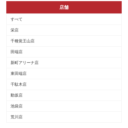
店舗
すべて
栄店
千種覚王山店
田端店
新町アリーナ店
東田端店
千駄木店
動坂店
池袋店
荒川店