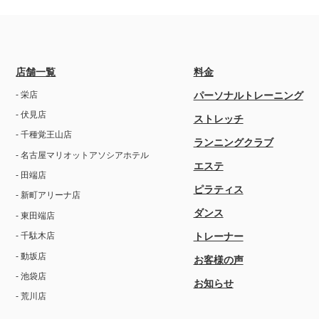
店舗一覧
料金
- 栄店
パーソナルトレーニング
- 伏見店
ストレッチ
- 千種覚王山店
ランニングクラブ
- 名古屋マリオットアソシアホテル
エステ
- 田端店
ピラティス
- 新町アリーナ店
ダンス
- 東田端店
トレーナー
- 千駄木店
- 動坂店
お客様の声
- 池袋店
お知らせ
- 荒川店