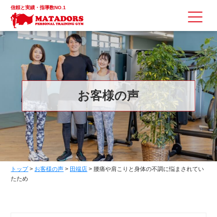
信頼と実績・指導数NO.1
お客様の声
トップ
>
お客様の声
>
田端店
>
腰痛や肩こりと身体の不調に悩まされてい
たため