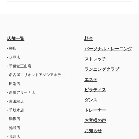
店舗一覧
料金
- 栄店
パーソナルトレーニング
- 伏見店
ストレッチ
- 千種覚王山店
ランニングクラブ
- 名古屋マリオットアソシアホテル
エステ
- 田端店
ピラティス
- 新町アリーナ店
ダンス
- 東田端店
トレーナー
- 千駄木店
- 動坂店
お客様の声
- 池袋店
お知らせ
- 荒川店