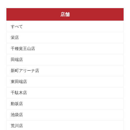
店舗
すべて
栄店
千種覚王山店
田端店
新町アリーナ店
東田端店
千駄木店
動坂店
池袋店
荒川店