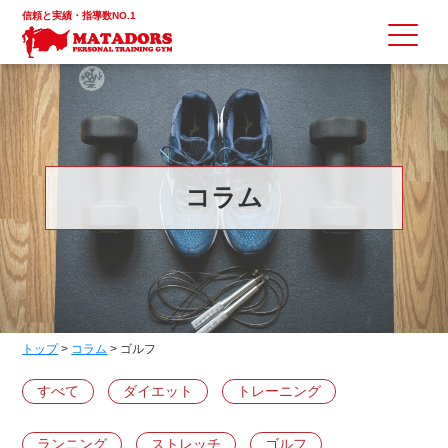
信頼と実績・指導数NO.1
コラム
トップ
>
コラム
>
ゴルフ
すべて
ダイエット
トレーニング
ランニング
ストレッチ
ゴルフ