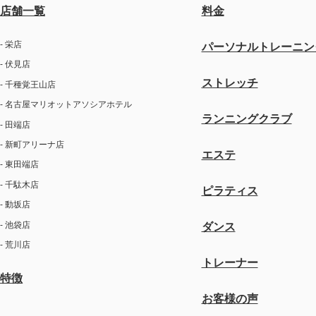
店舗一覧
料金
- 栄店
パーソナルトレーニン
- 伏見店
ストレッチ
- 千種覚王山店
- 名古屋マリオットアソシアホテル
ランニングクラブ
- 田端店
- 新町アリーナ店
エステ
- 東田端店
- 千駄木店
ピラティス
- 動坂店
- 池袋店
ダンス
- 荒川店
トレーナー
特徴
お客様の声